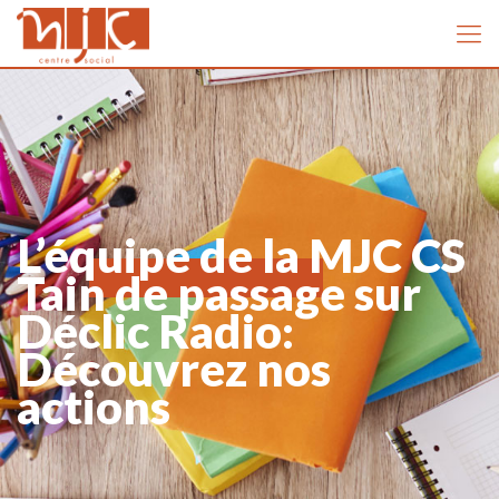
L’équipe de la MJC CS
Tain de passage sur
Déclic Radio:
Découvrez nos
actions