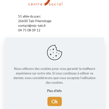
55 allée du parc
26600 Tain l'Hermitage
contact@mjc-tain.fr
04 75 08 09 12
Accueil
La MJC
Pass' Accueil
Pass' Enfants
Pass' Ados
Pass' Famille
Nous utilisons des cookies pour vous garantir la meilleure
expérience sur notre site. Si vous continuez à utiliser ce
Nos actus
dernier, nous considérerons que vous acceptez l'utilisation
L'agenda
des cookies.
Les activités
Plus d'info
Réglement interieur
Contact
Ok
Mentions légales