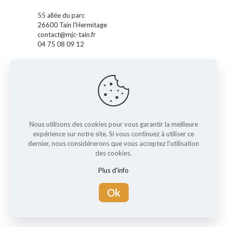
55 allée du parc
26600 Tain l'Hermitage
contact@mjc-tain.fr
04 75 08 09 12
Accueil
La MJC
Pass' Accueil
Pass' Enfants
Pass' Ados
Pass' Famille
Nous utilisons des cookies pour vous garantir la meilleure
expérience sur notre site. Si vous continuez à utiliser ce
Nos actus
dernier, nous considérerons que vous acceptez l'utilisation
L'agenda
des cookies.
Les activités
Plus d'info
Réglement interieur
Contact
Ok
Mentions légales
RGPD