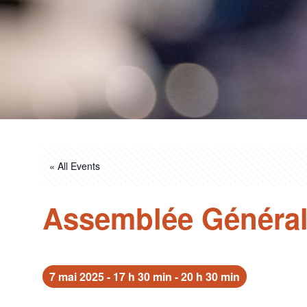
« All Events
Assemblée Général
7 mai 2025 - 17 h 30 min
-
20 h 30 min