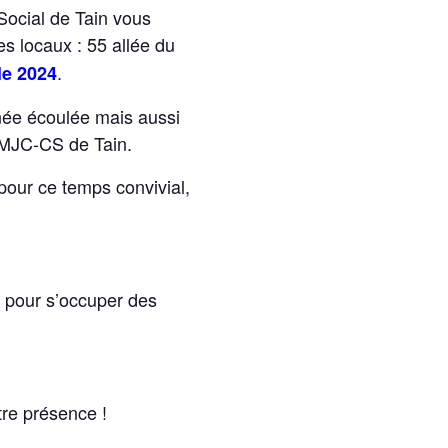
Social de Tain vous
s locaux : 55 allée du
.
le 2024
née écoulée mais aussi
a MJC-CS de Tain.
our ce temps convivial,
t pour s’occuper des
tre présence !