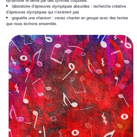
dynamiser le défilé par des rythmes corporels
laboratoire d’épreuves olympiques absurdes : recherche créative
d’épreuves olympiques qui n’existent pas
goguette une chanson : venez chanter en groupe avec des textes
que nous écrirons ensemble.