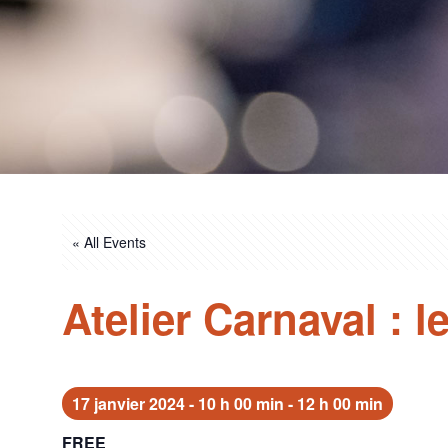
« All Events
Atelier Carnaval : 
17 janvier 2024 - 10 h 00 min
-
12 h 00 min
FREE