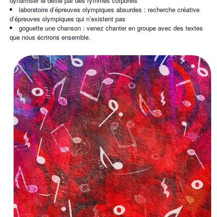
dynamiser le défilé par des rythmes corporels
laboratoire d’épreuves olympiques absurdes : recherche créative
d’épreuves olympiques qui n’existent pas
goguette une chanson : venez chanter en groupe avec des textes
que nous écrirons ensemble.