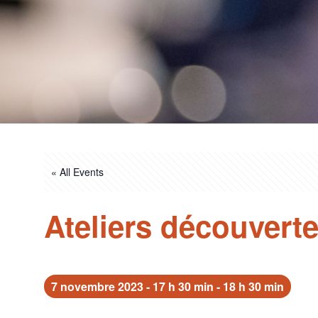
« All Events
Ateliers découverte
7 novembre 2023 - 17 h 30 min
-
18 h 30 min