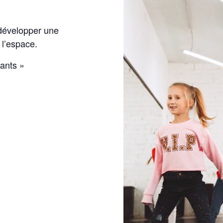
 développer une
 l’espace.
fants »