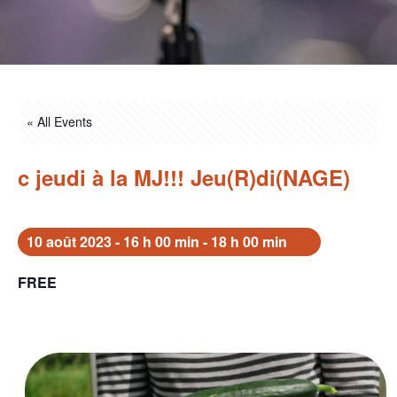
« All Events
c jeudi à la MJ!!! Jeu(R)di(NAGE)
10 août 2023 - 16 h 00 min
-
18 h 00 min
FREE