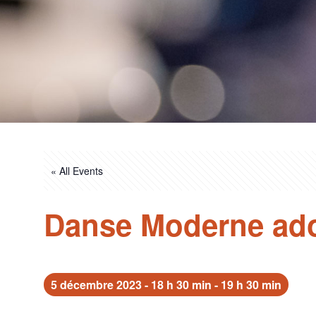
« All Events
Danse Moderne ado
5 décembre 2023 - 18 h 30 min
-
19 h 30 min