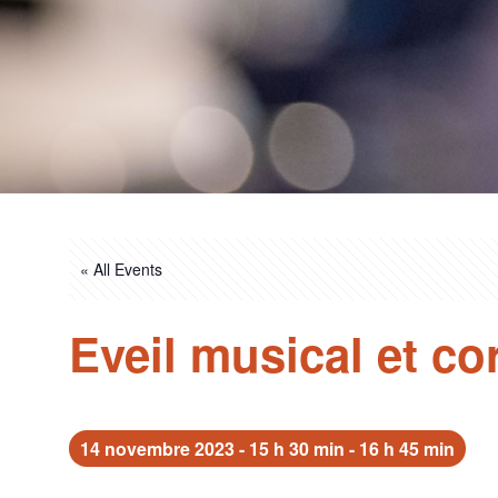
« All Events
Eveil musical et co
14 novembre 2023 - 15 h 30 min
-
16 h 45 min