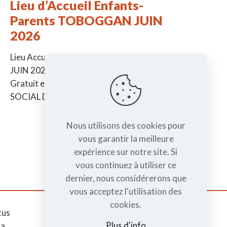
Lieu d’Accueil Enfants-
Parents TOBOGGAN JUIN
2026
Lieu Accueil Enfants-Parents TOBOGGAN
JUIN 2026 -> De la naissance à 6 ans ->
Gratuit et sans inscription à la MJC CENTRE
SOCIAL DE TAIN Jeudi
[…]
Nous utilisons des cookies pour
vous garantir la meilleure
expérience sur notre site. Si
vous continuez à utiliser ce
dernier, nous considérerons que
vous acceptez l'utilisation des
cookies.
tus
Mentions légales
Plus d'info
da
RGPD