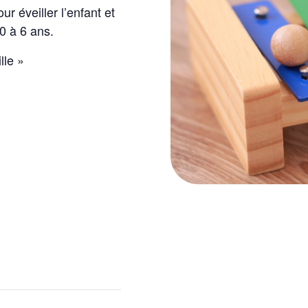
ur éveiller l’enfant et
0 à 6 ans.
lle »