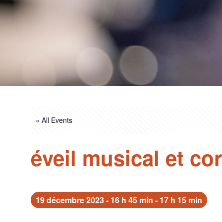
« All Events
éveil musical et co
19 décembre 2023 - 16 h 45 min
-
17 h 15 min