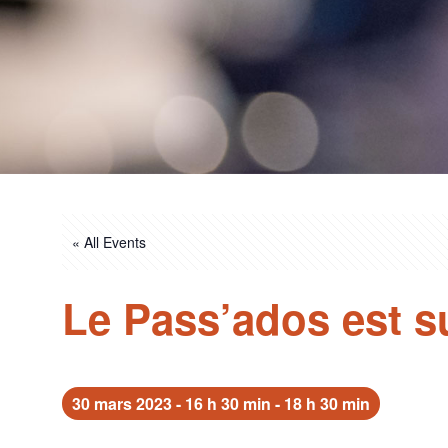
« All Events
Le Pass’ados est s
30 mars 2023 - 16 h 30 min
-
18 h 30 min