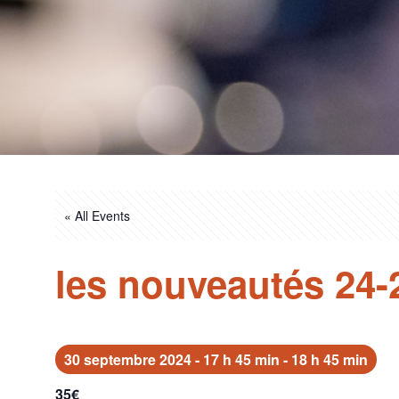
« All Events
les nouveautés 24-2
30 septembre 2024 - 17 h 45 min
-
18 h 45 min
35€