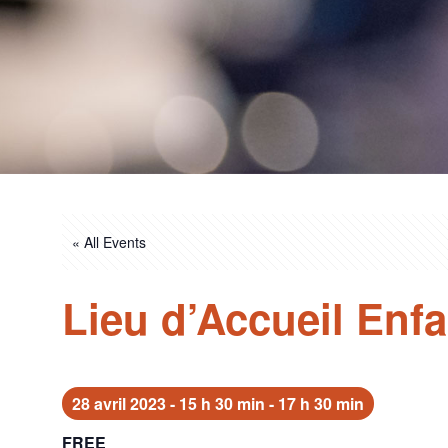
« All Events
Lieu d’Accueil Enf
28 avril 2023 - 15 h 30 min
-
17 h 30 min
FREE