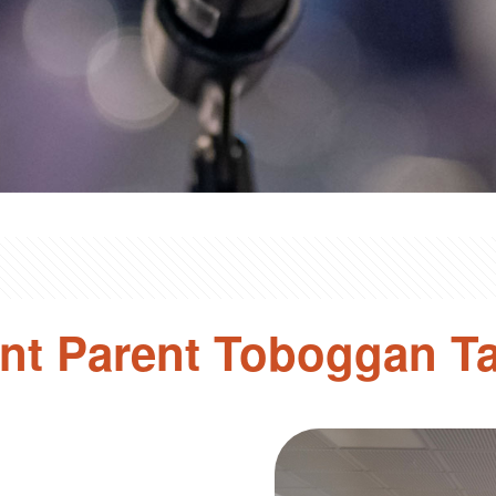
ant Parent Toboggan T