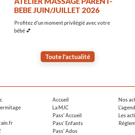
ATELIER MASSAGE PARENT-
BEBE JUIN/JUILLET 2026
Profitez d’un moment privilégié avec votre
bébé 💕
Toute l'actualité
c
Accueil
Nos ac
Hermitage
La MJC
L'agen
Pass' Accueil
Les act
ain.fr
Pass' Enfants
Réglem
2
Pass' Ados