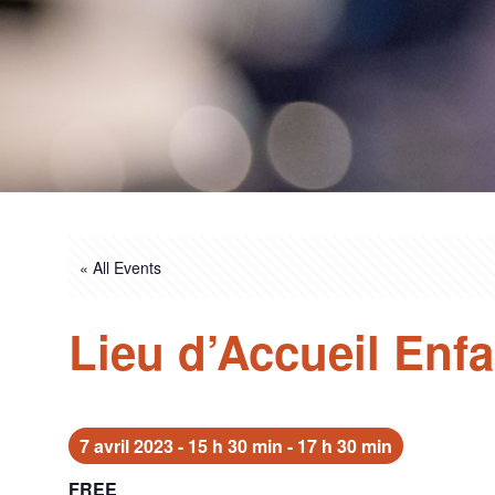
« All Events
Lieu d’Accueil Enf
7 avril 2023 - 15 h 30 min
-
17 h 30 min
FREE