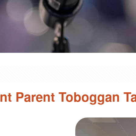
ant Parent Toboggan T