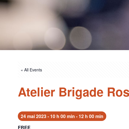
« All Events
Atelier Brigade Ro
24 mai 2023 - 10 h 00 min
-
12 h 00 min
FREE