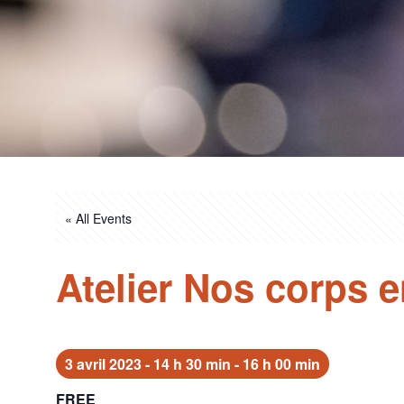
« All Events
Atelier Nos corps 
3 avril 2023 - 14 h 30 min
-
16 h 00 min
FREE