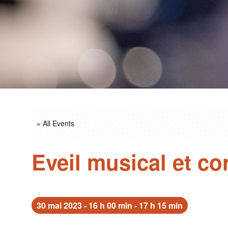
« All Events
Eveil musical et co
30 mai 2023 - 16 h 00 min
-
17 h 15 min