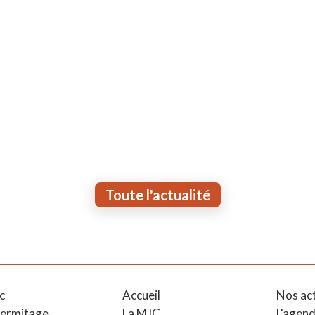
Toute l'actualité
c
Accueil
Nos ac
Hermitage
La MJC
L'agen