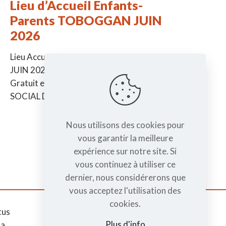
Lieu d’Accueil Enfants-
Parents TOBOGGAN JUIN
2026
Lieu Accueil Enfants-Parents TOBOGGAN
JUIN 2026 -> De la naissance à 6 ans ->
Gratuit et sans inscription à la MJC CENTRE
SOCIAL DE TAIN Jeudi
[…]
Nous utilisons des cookies pour
vous garantir la meilleure
expérience sur notre site. Si
vous continuez à utiliser ce
dernier, nous considérerons que
vous acceptez l'utilisation des
cookies.
tus
Mentions légales
Plus d'info
da
RGPD