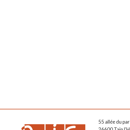
55 allée du par
26600 Tain l'